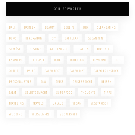
SCHLAGWÖRTER
BALI
BASTELN
BEAUTY
BERLIN
BIO
CLEANEATING
DEKO
DEKORATION
DIY
EAT CLEAN
GEDANKEN
GEMÜSE
GESUND
GLUTENFREI
HEALTHY
HOCHZEIT
KARRIERE
LIFESTYLE
LOOK
LOOKBOOK
LOWCARB
OOTD
OUTFIT
PALEO
PALEO BROT
PALEO DIÄT
PALEO FRÜHSTÜCK
PERSONAL STYLE
RAW
REISE
REISEBERICHT
REISEN
SALAT
SELBSTGEMACHT
SUPERFOOD
THOUGHTS
TIPPS
TRAVELING
TRAVELS
URLAUB
VEGAN
VEGETARISCH
WEDDING
WEISSENFREI
ZUCKERFREI