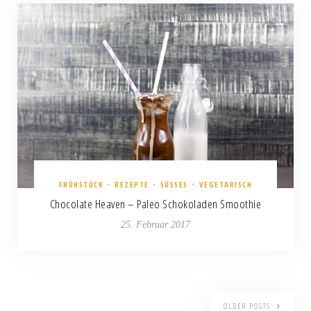
FRÜHSTÜCK
•
REZEPTE
•
SÜSSES
•
VEGETARISCH
Chocolate Heaven – Paleo Schokoladen Smoothie
25. Februar 2017
OLDER POSTS