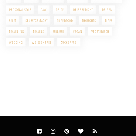
PERSONAL STYLE
RAW
REISE
REISEBERICHT
REISEN
SALAT
SELBSTGEMACHT
SUPERFOOD
THOUGHTS
TIPPS
TRAVELING
TRAVELS
URLAUB
VEGAN
VEGETARISCH
WEDDING
WEISSENFREI
ZUCKERFREI