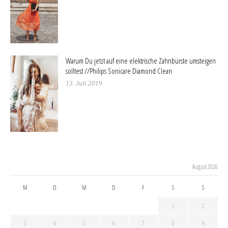
Warum Du jetzt auf eine elektrische Zahnbürste umsteigen
solltest //Philips Sonicare Diamond Clean
13. Juli 2019
August 2026
M
D
M
D
F
S
S
1
2
3
4
5
6
7
8
9