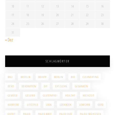
10
11
12
13
14
15
16
17
18
19
20
21
22
23
24
25
26
27
28
29
30
31
« Dez
SCHLAGWÖRTER
BALI
BASTELN
BEAUTY
BERLIN
BIO
CLEANEATING
DEKO
DEKORATION
DIY
EAT CLEAN
GEDANKEN
GEMÜSE
GESUND
GLUTENFREI
HEALTHY
HOCHZEIT
KARRIERE
LIFESTYLE
LOOK
LOOKBOOK
LOWCARB
OOTD
OUTFIT
PALEO
PALEO BROT
PALEO DIÄT
PALEO FRÜHSTÜCK