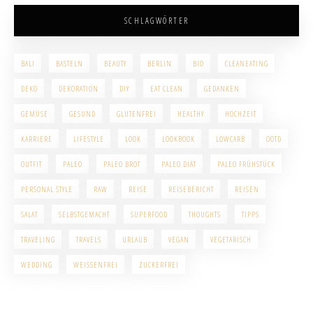
SCHLAGWÖRTER
BALI
BASTELN
BEAUTY
BERLIN
BIO
CLEANEATING
DEKO
DEKORATION
DIY
EAT CLEAN
GEDANKEN
GEMÜSE
GESUND
GLUTENFREI
HEALTHY
HOCHZEIT
KARRIERE
LIFESTYLE
LOOK
LOOKBOOK
LOWCARB
OOTD
OUTFIT
PALEO
PALEO BROT
PALEO DIÄT
PALEO FRÜHSTÜCK
PERSONAL STYLE
RAW
REISE
REISEBERICHT
REISEN
SALAT
SELBSTGEMACHT
SUPERFOOD
THOUGHTS
TIPPS
TRAVELING
TRAVELS
URLAUB
VEGAN
VEGETARISCH
WEDDING
WEISSENFREI
ZUCKERFREI