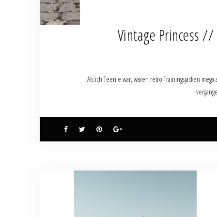
Vintage Princess /
Als ich Teenie war, waren retro Trainingsjacken mega a
vergang