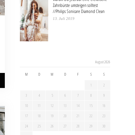
Zahnbürste umsteigen solltest
//Philips Sonicare Diamond Clean
13. Juli 2019
August 2026
M
D
M
D
F
S
S
1
2
3
4
5
6
7
8
9
10
11
12
13
14
15
16
17
18
19
20
21
22
23
24
25
26
27
28
29
30