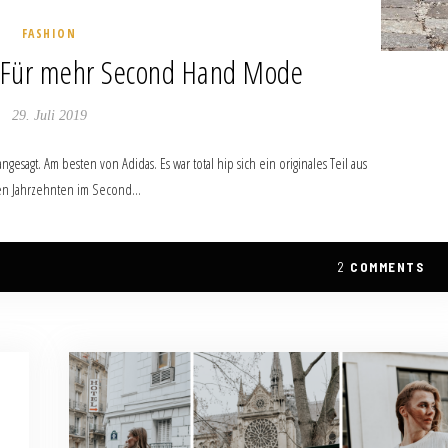
FASHION
/ Für mehr Second Hand Mode
29. Juli 2019
ngesagt. Am besten von Adidas. Es war total hip sich ein originales Teil aus
en Jahrzehnten im Second…
2
COMMENTS