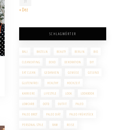
31
« Dez
SCHLAGWÖRTER
BALI
BASTELN
BEAUTY
BERLIN
BIO
CLEANEATING
DEKO
DEKORATION
DIY
EAT CLEAN
GEDANKEN
GEMÜSE
GESUND
GLUTENFREI
HEALTHY
HOCHZEIT
KARRIERE
LIFESTYLE
LOOK
LOOKBOOK
LOWCARB
OOTD
OUTFIT
PALEO
PALEO BROT
PALEO DIÄT
PALEO FRÜHSTÜCK
PERSONAL STYLE
RAW
REISE