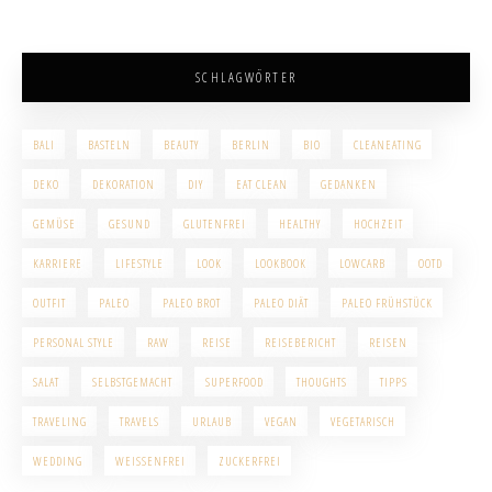
SCHLAGWÖRTER
BALI
BASTELN
BEAUTY
BERLIN
BIO
CLEANEATING
DEKO
DEKORATION
DIY
EAT CLEAN
GEDANKEN
GEMÜSE
GESUND
GLUTENFREI
HEALTHY
HOCHZEIT
KARRIERE
LIFESTYLE
LOOK
LOOKBOOK
LOWCARB
OOTD
OUTFIT
PALEO
PALEO BROT
PALEO DIÄT
PALEO FRÜHSTÜCK
PERSONAL STYLE
RAW
REISE
REISEBERICHT
REISEN
SALAT
SELBSTGEMACHT
SUPERFOOD
THOUGHTS
TIPPS
TRAVELING
TRAVELS
URLAUB
VEGAN
VEGETARISCH
WEDDING
WEISSENFREI
ZUCKERFREI