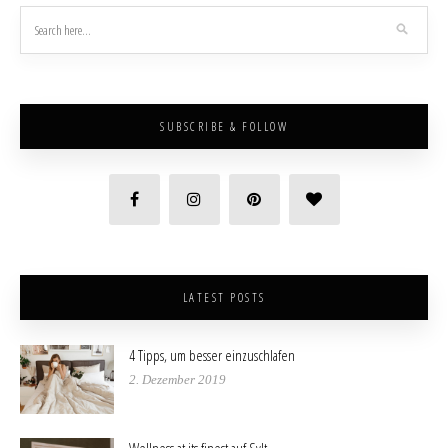
SUBSCRIBE & FOLLOW
LATEST POSTS
4 Tipps, um besser einzuschlafen
2. Dezember 2019
Wellness at its finest auf Sylt