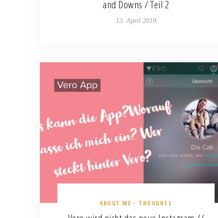
and Downs / Teil 2
13. April 2019
ABOUT ME
THOUGHTS
•
Vero wird nicht das neue Instagram //