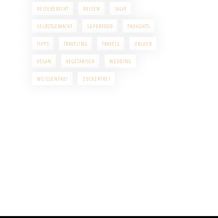
REISEBERICHT
REISEN
SALAT
SELBSTGEMACHT
SUPERFOOD
THOUGHTS
TIPPS
TRAVELING
TRAVELS
URLAUB
VEGAN
VEGETARISCH
WEDDING
WEISSENFREI
ZUCKERFREI