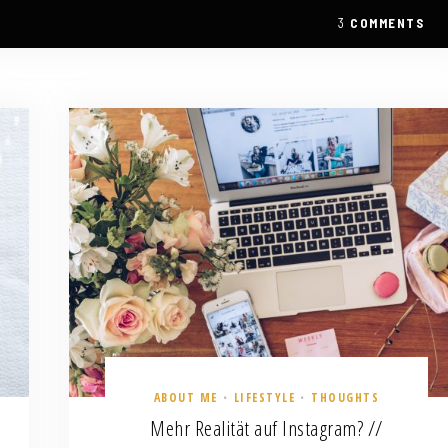
3
COMMENTS
ABOUT ME
LIFESTYLE
THOUGHTS
•
•
Mehr Realität auf Instagram? //