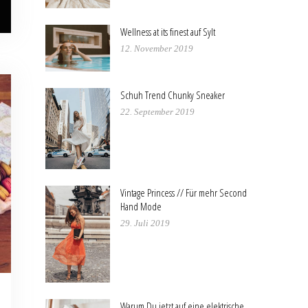
Wellness at its finest auf Sylt
12. November 2019
Schuh Trend Chunky Sneaker
22. September 2019
Vintage Princess // Für mehr Second
Hand Mode
29. Juli 2019
Warum Du jetzt auf eine elektrische