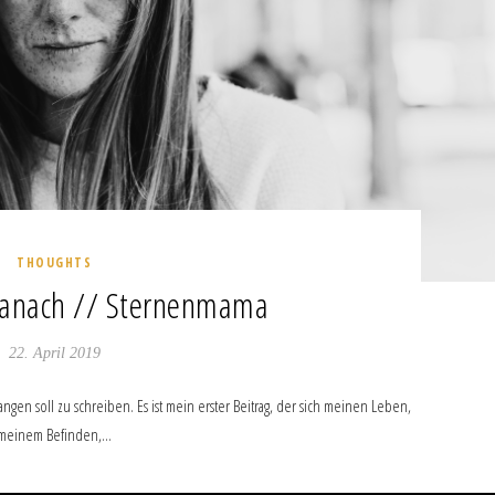
THOUGHTS
danach // Sternenmama
22. April 2019
ngen soll zu schreiben. Es ist mein erster Beitrag, der sich meinen Leben,
meinem Befinden,…