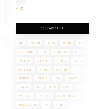
31
« Dez
SCHLAGWÖRTER
BALI
BASTELN
BEAUTY
BERLIN
BIO
CLEANEATING
DEKO
DEKORATION
DIY
EAT CLEAN
GEDANKEN
GEMÜSE
GESUND
GLUTENFREI
HEALTHY
HOCHZEIT
KARRIERE
LIFESTYLE
LOOK
LOOKBOOK
LOWCARB
OOTD
OUTFIT
PALEO
PALEO BROT
PALEO DIÄT
PALEO FRÜHSTÜCK
PERSONAL STYLE
RAW
REISE