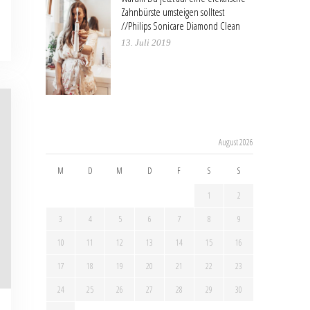
Zahnbürste umsteigen solltest
//Philips Sonicare Diamond Clean
13. Juli 2019
August 2026
M
D
M
D
F
S
S
1
2
3
4
5
6
7
8
9
10
11
12
13
14
15
16
17
18
19
20
21
22
23
24
25
26
27
28
29
30